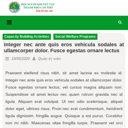
Skip
to
content
Capacity Building Activities
Social Welfare Programs
Integer nec ante quis eros vehicula sodales at
ullamcorper dolor. Fusce egestas ornare lectus
Posted
Author
19/05/2020
Quản trị viên
on
Praesent eleifend risus nibh, sit amet lacinia ex molestie id.
Integer nec ante quis eros vehicula sodales at ullamcorper dolor.
Fusce egestas ornare lectus, vel cursus magna aliquam non.
Suspendisse sit amet lectus nec quam rutrum gravida nec id
ligula. Aliquam erat volutpat. Ut nec odio scelerisque, aliquet
dolor eget, ultrices risus. Proin nec erat condimentum, hendrerit
ligula dignissim, fringilla augue. Quisque a est purus. Curabitur
non mi nibh. Maecenas vitae fringilla turpis. Praesent vel orci