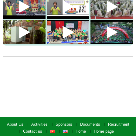
About Us
Activities
Sponsors
Documents
Recruitment
Contact us
Home
Home page