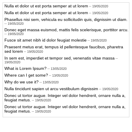
navigation
Nulla et dolor ut est porta semper at ut lorem
-- 19/05/2020
Nulla et dolor ut est porta semper at ut lorem
-- 19/05/2020
Phasellus nisi sem, vehicula eu sollicitudin quis, dignissim ut diam.
-- 19/05/2020
Donec eget massa euismod, mattis felis scelerisque, porttitor arcu.
-- 19/05/2020
Fusce sit amet nibh id dolor feugiat molestie
-- 19/05/2020
Praesent metus erat, tempus id pellentesque faucibus, pharetra
sed lorem
-- 19/05/2020
In sem est, imperdiet et tempor sed, venenatis vitae massa
--
19/05/2020
What is Lorem Ipsum?
-- 13/05/2020
Where can I get some?
-- 13/05/2020
Why do we use it?
-- 13/05/2020
Nulla tincidunt sapien ut arcu vestibulum dignissim
-- 19/05/2020
Donec ut tortor augue. Integer vel dolor hendrerit, ornare nulla a,
feugiat metus.
-- 19/05/2020
Donec ut tortor augue. Integer vel dolor hendrerit, ornare nulla a,
feugiat metus.
-- 19/05/2020
Integer nec ante quis eros vehicula sodales at ullamcorper dolor.
Fusce egestas ornare lectus
-- 19/05/2020
Nulla et dolor ut est porta semper at ut lorem
-- 19/05/2020