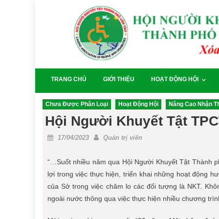
Skip
to
content
TRANG CHỦ
GIỚI THIỆU
HOẠT ĐỘNG HỘI
Chưa Được Phân Loại
Hoạt Động Hội
Nâng Cao Nhận T
Hội Người Khuyết Tật TP
Posted
Author
17/04/2023
Quản trị viên
on
“…Suốt nhiều năm qua Hội Người Khuyết Tật Thành ph
lợi trong việc thực hiện, triển khai những hoạt động h
của Sở trong việc chăm lo các đối tượng là NKT. Khôn
ngoài nước thông qua việc thực hiện nhiều chương trìn