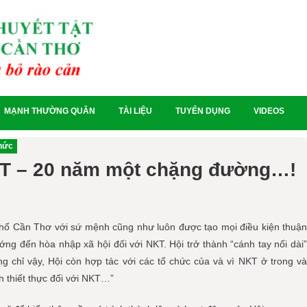
MẠNH THƯỜNG QUÂN
TÀI LIỆU
TUYỂN DỤNG
VIDEOS
hức
CT – 20 năm một chặng đường…!
ố Cần Thơ với sứ mệnh cũng như luôn được tạo mọi điều kiện thuận
ướng đến hòa nhập xã hội đối với NKT. Hội trở thành “cánh tay nối dài”
g chỉ vậy, Hội còn hợp tác với các tổ chức của và vì NKT ở trong và
h thiết thực đối với NKT…”