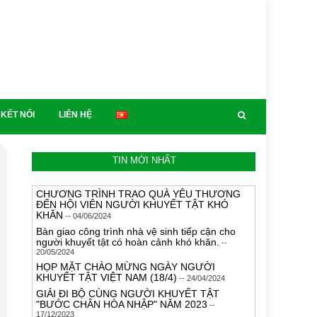
KẾT NỐI
LIÊN HỆ
TIN MỚI NHẤT
CHƯƠNG TRÌNH TRAO QUÀ YÊU THƯƠNG
ĐẾN HỘI VIÊN NGƯỜI KHUYẾT TẬT KHÓ
KHĂN
-- 04/06/2024
Bàn giao công trình nhà vệ sinh tiếp cận cho
người khuyết tật có hoàn cảnh khó khăn.
--
20/05/2024
HỌP MẶT CHÀO MỪNG NGÀY NGƯỜI
KHUYẾT TẬT VIỆT NAM (18/4)
-- 24/04/2024
GIẢI ĐI BỘ CÙNG NGƯỜI KHUYẾT TẬT
"BƯỚC CHÂN HÒA NHẬP" NĂM 2023
--
17/12/2023
Chương trình vui Tết Trung thu cho trẻ khuyết