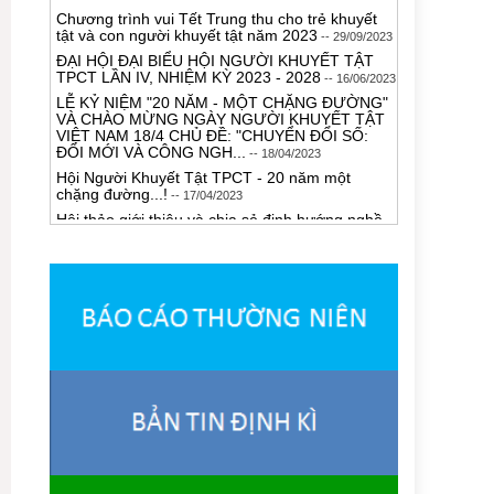
tật và con người khuyết tật năm 2023
-- 29/09/2023
ĐẠI HỘI ĐẠI BIỂU HỘI NGƯỜI KHUYẾT TẬT
TPCT LẦN IV, NHIỆM KỲ 2023 - 2028
-- 16/06/2023
LỄ KỶ NIỆM "20 NĂM - MỘT CHẶNG ĐƯỜNG"
VÀ CHÀO MỪNG NGÀY NGƯỜI KHUYẾT TẬT
VIỆT NAM 18/4 CHỦ ĐỀ: "CHUYỂN ĐỔI SỐ:
ĐỔI MỚI VÀ CÔNG NGH...
-- 18/04/2023
Hội Người Khuyết Tật TPCT - 20 năm một
chặng đường...!
-- 17/04/2023
Hội thảo giới thiệu và chia sẻ định hướng nghề
nghiệp dành cho người khuyết tật
-- 14/07/2022
Hội thảo "Báo cáo dự án và cập nhật tác động
Covid-19 đối với phụ nữ và trẻ em gái khuyết
tật"
-- 23/05/2022
Truyền thông "Kỹ năng phòng ngừa và ứng phó
với quấy rối tình dục" dành cho người điếc.
--
27/04/2022
HỌP MẶT CHÀO MỪNG NGÀY QUỐC TẾ
NGƯỜI KHUYẾT TẬT 3/12
-- 03/12/2024
GIẢI THỂ THAO THIỆN NGUYỆN "BƯỚC CHÂN
HÒA NHẬP" NĂM 2024
-- 28/11/2024
HỌP MẶT CHÀO MỪNG NGÀY PHỤ NỮ VIỆT
NAM 20/10
-- 20/10/2024
Họp trao đổi công tác phối hợp tổ chức Giải thể