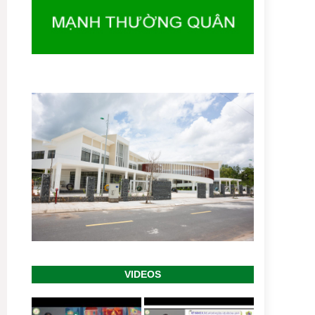
thao thiện nguyện “Bước Chân Hòa Nhập” năm
2024
-- 16/10/2024
Chia sẻ kiến thức về Bình Đẳng giới và phòng
chống, ứng phó bạo lực gia đình trên cơ sở giới
tại xã Đông Hiệp...
-- 18/09/2024
CHƯƠNG TRÌNH "VUI TẾT TRUNG THU NĂM
2024"
-- 13/09/2024
Chia sẻ kiến thức về Bình Đẳng giới và phòng
chống, ứng phó bạo lực gia đình trên cơ sở giới
-- 25/08/2024
Trao 67 phần quà đến các bé là trẻ khuyết tật và
con của người khuyết tật.
-- 23/07/2024
Hội viên Quý III năm 2024
-- 19/07/2024
CHƯƠNG TRÌNH TRAO QUÀ YÊU THƯƠNG
ĐẾN HỘI VIÊN NGƯỜI KHUYẾT TẬT KHÓ
KHĂN
-- 04/06/2024
VIDEOS