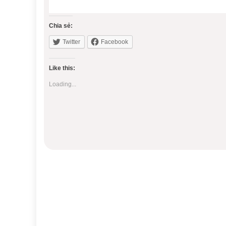
Chia sẻ:
Twitter
Facebook
Like this:
Loading...
Điều
hướng
bài
viết