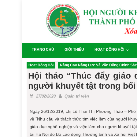
Skip
to
content
TRANG CHỦ
GIỚI THIỆU
HOẠT ĐỘNG HỘI
Hoạt Động Hội
Nâng Cao Năng Lực Và Vận Động Chính Sá
Hội thảo “Thúc đẩy giáo 
người khuyết tật trong bố
Posted
Author
27/02/2020
Quản trị viên
on
Ngày 26/12/2019, chị Lê Thái Thị Phương Thảo – Phó 
về “Nhu cầu và thách thức tìm việc làm của người khuy
giáo dục nghề nghiệp và việc làm cho người khuyết tật
tại Hà Nội do Bộ Lao động Thương binh và Xã hội Việt 