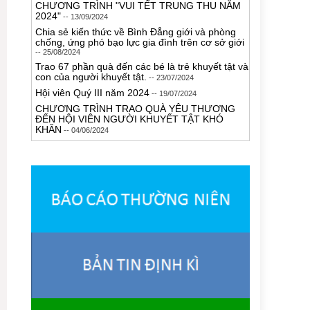
CHƯƠNG TRÌNH "VUI TẾT TRUNG THU NĂM
2024"
-- 13/09/2024
Chia sẻ kiến thức về Bình Đẳng giới và phòng
chống, ứng phó bạo lực gia đình trên cơ sở giới
-- 25/08/2024
Trao 67 phần quà đến các bé là trẻ khuyết tật và
con của người khuyết tật.
-- 23/07/2024
Hội viên Quý III năm 2024
-- 19/07/2024
CHƯƠNG TRÌNH TRAO QUÀ YÊU THƯƠNG
ĐẾN HỘI VIÊN NGƯỜI KHUYẾT TẬT KHÓ
KHĂN
-- 04/06/2024
Bàn giao công trình nhà vệ sinh tiếp cận cho
người khuyết tật có hoàn cảnh khó khăn.
--
20/05/2024
HỌP MẶT CHÀO MỪNG NGÀY NGƯỜI
KHUYẾT TẬT VIỆT NAM (18/4)
-- 24/04/2024
GIẢI ĐI BỘ CÙNG NGƯỜI KHUYẾT TẬT
"BƯỚC CHÂN HÒA NHẬP" NĂM 2023
--
17/12/2023
Chương trình vui Tết Trung thu cho trẻ khuyết
tật và con người khuyết tật năm 2023
-- 29/09/2023
ĐẠI HỘI ĐẠI BIỂU HỘI NGƯỜI KHUYẾT TẬT
TPCT LẦN IV, NHIỆM KỲ 2023 - 2028
-- 16/06/2023
LỄ KỶ NIỆM "20 NĂM - MỘT CHẶNG ĐƯỜNG"
VÀ CHÀO MỪNG NGÀY NGƯỜI KHUYẾT TẬT