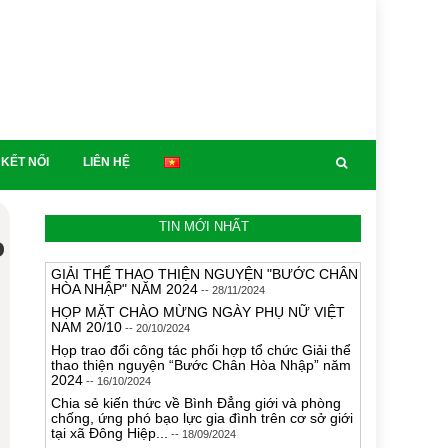
KẾT NỐI
LIÊN HỆ
TIN MỚI NHẤT
o
GIẢI THỂ THAO THIỆN NGUYỆN "BƯỚC CHÂN
HÒA NHẬP" NĂM 2024
-- 28/11/2024
HỌP MẶT CHÀO MỪNG NGÀY PHỤ NỮ VIỆT
NAM 20/10
-- 20/10/2024
Họp trao đổi công tác phối hợp tổ chức Giải thể
thao thiện nguyện “Bước Chân Hòa Nhập” năm
2024
-- 16/10/2024
Chia sẻ kiến thức về Bình Đẳng giới và phòng
chống, ứng phó bạo lực gia đình trên cơ sở giới
tại xã Đông Hiệp...
-- 18/09/2024