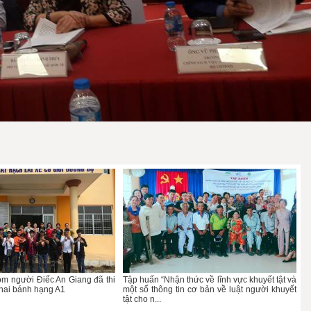
m người Điếc An Giang đã thi
Tập huấn “Nhận thức về lĩnh vực khuyết tật và
 hai bánh hạng A1
một số thông tin cơ bản về luật người khuyết
tật cho n...